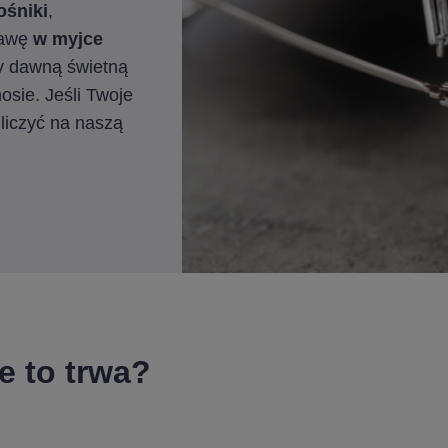
ośniki
,
rawę
w myjce
ły dawną świetną
osie. Jeśli Twoje
liczyć na naszą
e to trwa?