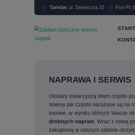
Tarnów
, ul. Słoneczna 32
Pon-Pt: 9
STAR
KONT
NAPRAWA I SERWIS
Okulary towarzyszą Wam często prz
Wiemy jak często narażone są na r
losowe, w wyniku których Wasze o
drobnych napraw
. Wraz z nową p
zakupioną w naszym salonie otrzy