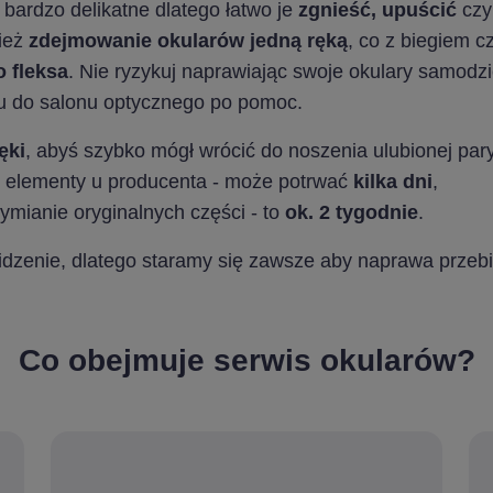
 bardzo delikatne dlatego łatwo je
zgnieść, upuścić
czy
ież
zdejmowanie okularów jedną ręką
, co z biegiem
 fleksa
. Nie ryzykuj naprawiając swoje okulary samodz
azu do salonu optycznego po pomoc.
ęki
, abyś szybko mógł wrócić do noszenia ulubionej par
e elementy u producenta - może potrwać
kilka dni
,
mianie oryginalnych części - to
ok. 2 tygodnie
.
dzenie, dlatego staramy się zawsze aby naprawa przebi
Co obejmuje serwis okularów?