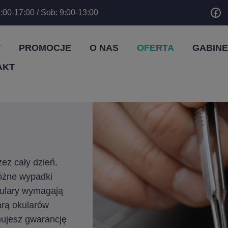
:00-17:00 / Sob: 9:00-13:00
T
PROMOCJE
O NAS
OFERTA
GABINE
AKT
ez cały dzień.
óżne wypadki
kulary wymagają
arą okularów
mujesz gwarancję