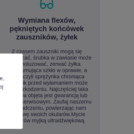
Wymiana flexów,
pękniętych końcówek
zauszników, żyłek
Z czasem zauszniki mogą się
odkształcać, śrubka w zawiasie może
się poluzować, zerwać żyłka
podtrzymująca szkło w oprawie, a
fleks, czyli sprężynka chroniąca
e,
zausznik przed wyłamaniem może
ej
ulec uszkodzeniu. Najczęściej taka
naprawa objęta jest gwarancją lub
planem serwisowym. Zaufaj naszemu
doświadczeniu, powierzając nam
naprawę swoich okularów.Mycie
okularów myjką ultradźwiękową