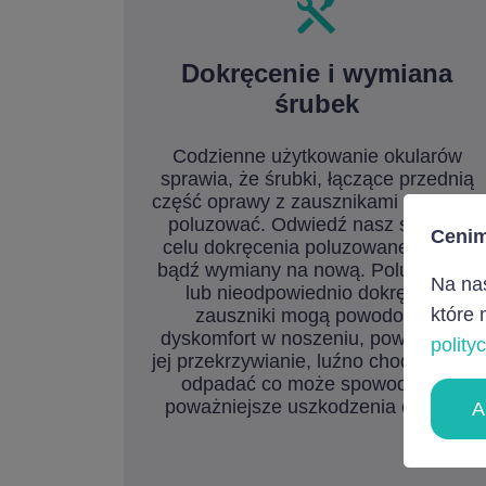
Dokręcenie i wymiana
śrubek
Codzienne użytkowanie okularów
sprawia, że śrubki, łączące przednią
część oprawy z zausznikami mogą się
poluzować. Odwiedź nasz salon w
Cenim
celu dokręcenia poluzowanej śrubki
bądź wymiany na nową. Poluzowane
Na nas
lub nieodpowiednio dokręcone
które 
zauszniki mogą powodować
dyskomfort w noszeniu, powodować
polity
jej przekrzywianie, luźno chodzić bądź
odpadać co może spowodować
poważniejsze uszkodzenia oprawy.
A