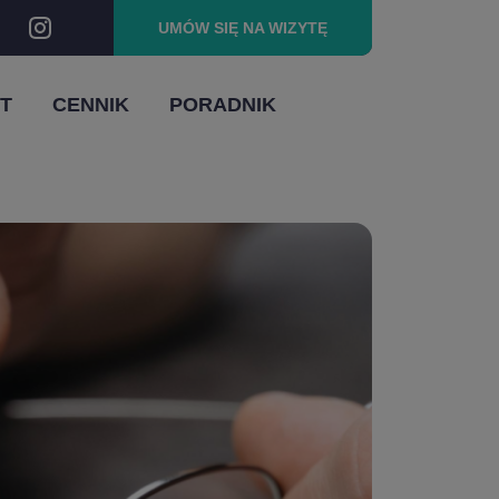
UMÓW SIĘ
NA WIZYTĘ
T
CENNIK
PORADNIK