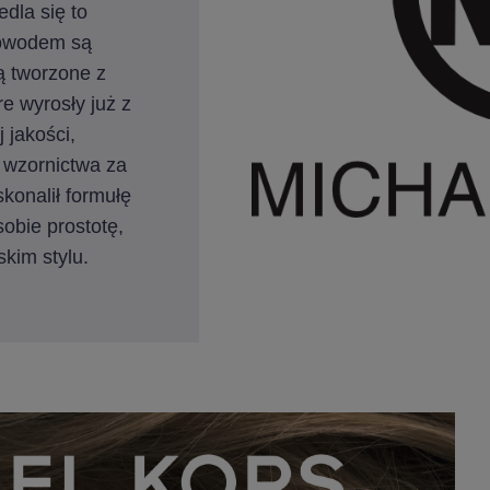
dla się to
dowodem są
ą tworzone z
re wyrosły już z
 jakości,
 wzornictwa za
konalił formułę
sobie prostotę,
kim stylu.