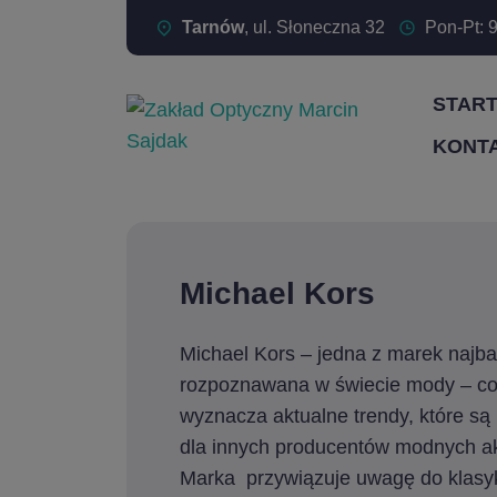
Tarnów
, ul. Słoneczna 32
Pon-Pt: 9
STAR
KONT
Michael Kors
Michael Kors – jedna z marek najba
rozpoznawana w świecie mody – c
wyznacza aktualne trendy, które są 
dla innych producentów modnych a
Marka przywiązuje uwagę do klasyki