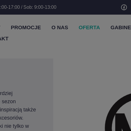
:00-17:00 / Sob: 9:00-13:00
T
PROMOCJE
O NAS
OFERTA
GABINE
AKT
rdziej
o sezon
inspiracją także
kcesoriów.
 nie tylko w