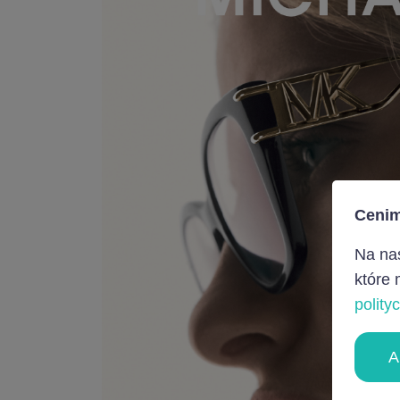
Cenim
Na nas
które 
polity
A